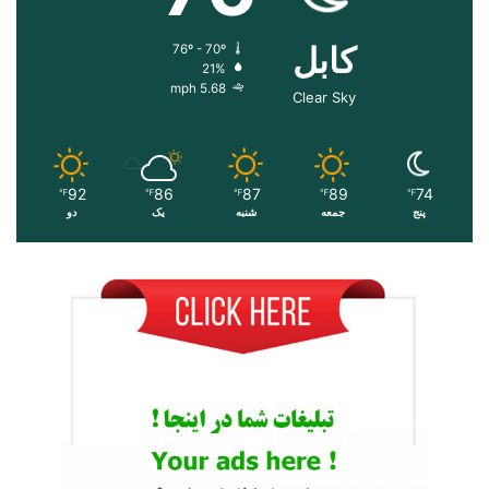
کابل
76º - 70º
21%
5.68 mph
Clear Sky
92
86
87
89
74
℉
℉
℉
℉
℉
پنج
جمعه
شنبه
یک
دو