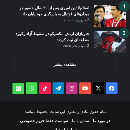
اسلام‌الدین امیری پس از ۲۰ سال حضور در
میدان‌های فوتبال به بازیگری خود پایان داد
فبروری 8, 2025
چتربازان ارتش مکسیکو در سقوط آزاد رکورد
منطقه‌ای ثبت کردند
جولای 26, 2026
مشاهده بیشتر
WhatsApp
TikTok
Telegram
Instagram
YouTube
Facebook
X
atsApp
تمام حقوق مادی و معنوی این سایت محفوظ میباشد.
در مورد ما
تماس با ما
سیاست حفظ حریم خصوصی
شرایط استفاده