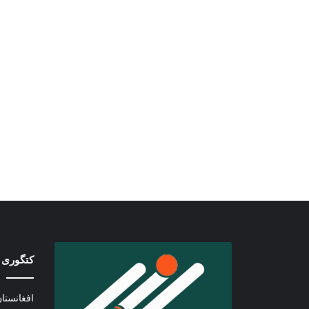
کتگوری 
افغانستا