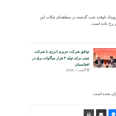
رویداد ناوقت شب گذشته در منطقه‌ای چکاب این
توافق شرکت عزیزی انرژی با شرکت
چینی برای تولید ۳ هزار میگاوات برق در
افغانستان
آگست 7, 2026
امریکا: تهدید داعش خراسان همچنان یک
نگرانی جدی است
نوان شده است.
گزارش شهری: | تولید روزانه بیش از ۴۰
هزار خشت در یکی از کوره‌های ولسوالی
فیروز نخچیر سمنگان
Print
Share via Email
Messenger
Sk