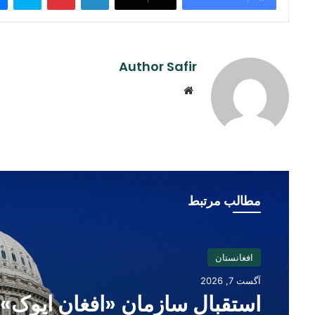
Author Safir
Website
مطالب مرتبط
افغانستان
آگست 7, 2026
استقبال سازمان «افغان ایوک» 