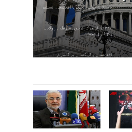
پاکستان: خواهان جنگ با افغانستان نیستیم
۳۳۷ تن از مرکز تربیوی شرطه در ولایت
بلخ فارغ شدند
افغانستان و ازبکستان بر گسترش
سرمایه‌گذاری و همکاری‌های تجارتی تأکید
کردند
امریکا: تهدید داعش خراسان همچنان یک
نگرانی جدی است
گزارش شهری: | تولید روزانه بیش از ۴۰
هزار خشت در یکی از کوره‌های ولسوالی
فیروز نخچیر سمنگان