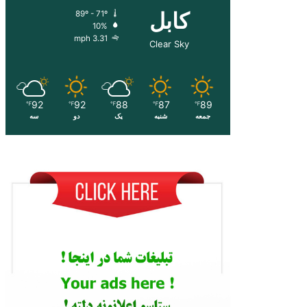
کابل
89º - 71º
10%
3.31 mph
Clear Sky
92
92
88
87
89
℉
℉
℉
℉
℉
جمعه
شنبه
یک
دو
سه