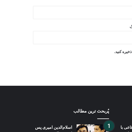
پاکستان: خواهان جنگ با افغانستان نیستیم
۳۳۷ تن از مرکز تربیوی شرطه در ولایت
گ
بلخ فارغ شدند
افغانستان و ازبکستان بر گسترش
خیره کنید.
سرمایه‌گذاری و همکاری‌های تجارتی تأکید
کردند
پُربحث ترین مطالب
اعی با
اسلام‌الدین امیری پس