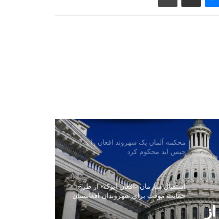
گفت‌وگوی مقام‌های افغانستان و ایران
درباره گسترش همکاری‌های اقتصادی و
تجارتی
کمک تجهیزات طبی به ارزش ۵۰۰ هزار
دالر به ریاست صحت عامه بغلان
افغانستان و آذربایجان درباره همکاری‌های
محیط زیستی گفت‌وگو کردند
محکمه آلمان یک شهروند افغان را به
حبس ابد محکوم کرد
استقبال سازمان «افغان ایوک» از طرح
حمایت موقت برای شهروندان افغانستان
در امریکا
از