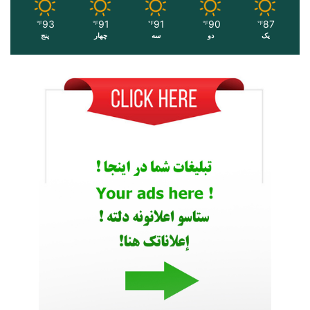
93
91
91
90
87
℉
℉
℉
℉
℉
یک
دو
سه
چهار
پنج