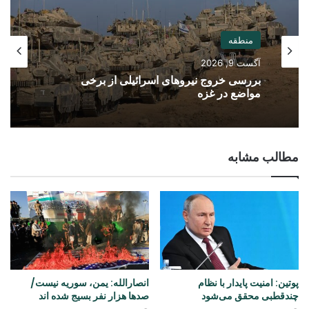
منطقه
آگست 9, 2026
بررسی خروج نیروهای اسرائیلی از برخی
مواضع در غزه
مطالب مشابه
پوتین: امنیت پایدار با نظام
انصارالله: یمن، سوریه نیست/
چندقطبی محقق می‌شود
صدها هزار نفر بسیج شده اند