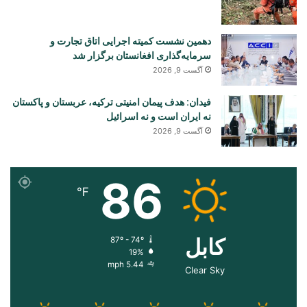
دهمین نشست کمیته اجرایی اتاق تجارت و
سرمایه‌گذاری افغانستان برگزار شد
آگست 9, 2026
فیدان: هدف پیمان امنیتی ترکیه، عربستان و پاکستان
نه ایران است و نه اسرائیل
آگست 9, 2026
86
℉
کابل
87º - 74º
19%
5.44 mph
Clear Sky