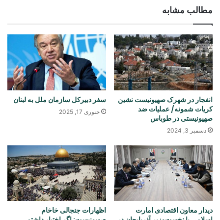
مطالب مشابه
انفجار در شهرک صهیونیست نشین
سفر دبیركل سازمان ملل به لبنان
کریات شمونه/ عملیات ضد
جنوری 17, 2025
صهیونیستی در طوباس
دسمبر 3, 2024
دیدار معاون اقتصادی امارت
اظهارات جنجالی خاخام
اسلامی با نخست‌وزیر آذربایجان در
صهیونیست: اگر اختیار داشتم،