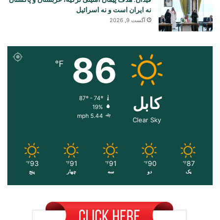
نه ایران است و نه اسرائیل
آگست 9, 2026
86
℉
کابل
87º - 74º
19%
5.44 mph
Clear Sky
93
91
91
90
87
℉
℉
℉
℉
℉
یک
دو
سه
چهار
پنج