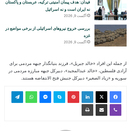
فیدان: هدف پیمان امنیتی ترکیه، عربستان و پاکستان
نه ایران است و نه اسرائیل
آگست 9, 2026
بررسی خروج نیروهای اسرائیلی از برخی مواضع در
غزه
آگست 9, 2026
از جمله این افراد «خالد جبریل»، فرزند بنیانگذار جبهه مردمی برای
آزادی فلسطین، «خالد عبدالمجید»، دبیرکل جبهه مبارزه مردمی در
سوریه و «زیاد الصغیر» دبیرکل جنبش فتح الانتفاضه هستند.
legram
WhatsApp
Messenger
Skype
Pinterest
LinkedIn
Print
Share via Email
Viber