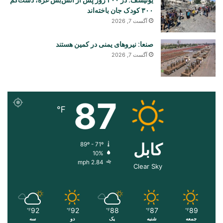
۳۰۰ کودک جان باخته‌اند
آگست 7, 2026
صنعا: نیروهای یمنی در کمین هستند
آگست 7, 2026
87
℉
کابل
89º - 71º
10%
2.84 mph
Clear Sky
92
92
88
87
89
℉
℉
℉
℉
℉
جمعه
شنبه
یک
دو
سه