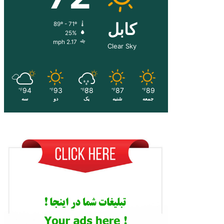
کابل
89º - 71º
25%
2.17 mph
Clear Sky
94
93
88
87
89
℉
℉
℉
℉
℉
جمعه
شنبه
یک
دو
سه