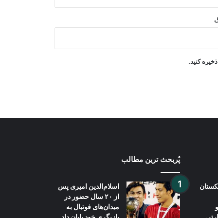
گ
افغانستان و آذربایجان درباره همکاری‌های
محیط زیستی گفت‌وگو کردند
خیره کنید.
آغاز واردات تجهیزات برقی معیاری از
چین به افغانستان
پُربحث ترین مطالب
بکستان
اسلام‌الدین امیری پس
از ۲۰ سال حضور در
میدان‌های فوتبال به
ارتی
بازیگری خود پایان داد