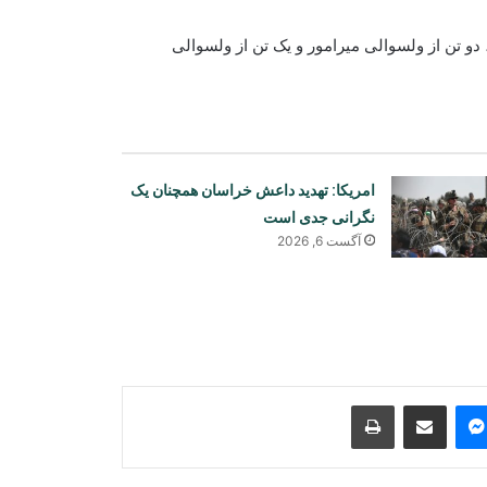
 دو تن از ولسوالی میرامور و یک تن از ولسوالی
امریکا: تهدید داعش خراسان همچنان یک
نگرانی جدی است
آگست 6, 2026
وزارت آب و انرژی از احتمال وقوع
سیلاب‌های آنی در شماری از ولایت‌ها
هشدار داد
چین خواستار حمایت جهانی از احیای
اقتصاد افغانستان شد
Print
Share via Email
Messenger
Sk
کشف و ضبط مقدار زیادی اسعار خارجی
در بندر حیرتان