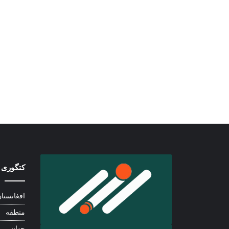
کتگوری 
افغانستا
منطقه
جهان