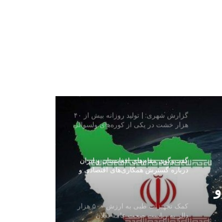
دو کشته و چهار زخمی در چهار رویداد
ترافیکی در لوگر
ترامپ بار دیگر ایران را به حمله تهدید
کرد و از تمایل به توافق سخن گفت
گزارش شهری: | تولید روزانه بیش از ۴۰
هزار خشت در یکی از کوره‌های ولسوالی
فیروز نخچیر سمنگان
گفت‌وگوی مقام‌های افغانستان و ایران
درباره گسترش همکاری‌های اقتصادی و
تجارتی
و
کمک تجهیزات طبی به ارزش ۵۰۰ هزار
دالر به ریاست صحت عامه بغلان