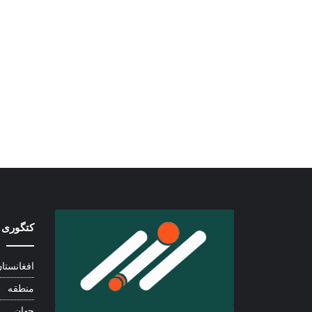
کتگوری 
افغانستا
منطقه
جهان