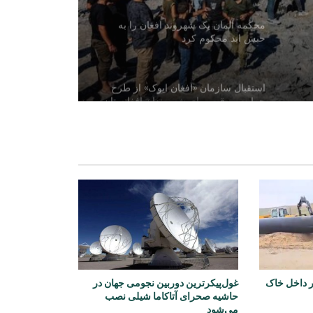
محکمه آلمان یک شهروند افغان را به
حبس ابد محکوم کرد
استقبال سازمان «افغان ایوک» از طرح
حمایت موقت برای شهروندان افغانستان
در امریکا
اعتراضات گسترده در ارجنتاین علیه لایحه
جنجالی دولت
تیراندازی مرگبار در یک مکتب تایلند؛ چند
کشته و دست‌کم ۲۰ زخمی
ترامپ دستور تحقیق درباره افشای
در داخل خاک
غول‌پیکرترین دوربین نجومی جهان در
اطلاعات کمبود تسلیحات امریکا را صادر
حاشیه صحرای آتاکاما شیلی نصب
کرد
می‌شود