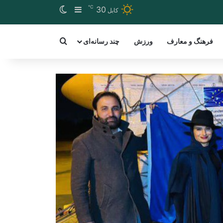
℃
Switch skin
Sidebar
30
کابل
arch for a word
فرهنگ و معارف
ورزش
چند رسانه‌ای