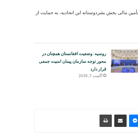
تأمین مالی بخش بشردوستانه این اتحادیه، به حمایت از
روسیه: وضعیت افغانستان همچنان در
محور توجه سازمان پیمان امنیت جمعی
قرار دارد
اعتراضات گسترده در ارجنتاین علیه لایحه
جنجالی دولت
آگست 7, 2026
تیراندازی مرگبار در یک مکتب تایلند؛ چند
کشته و دست‌کم ۲۰ زخمی
Print
Share via Email
Messenger
Sk
ترامپ دستور تحقیق درباره افشای
اطلاعات کمبود تسلیحات امریکا را صادر
کرد