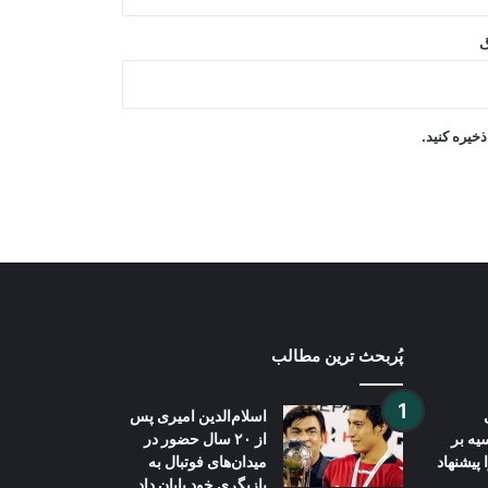
محکمه آلمان یک شهروند افغان را به
گ
حبس ابد محکوم کرد
استقبال سازمان «افغان ایوک» از طرح
خیره کنید.
حمایت موقت برای شهروندان افغانستان
در امریکا
پُربحث ترین مطالب
اسلام‌الدین امیری پس
ه بر
از ۲۰ سال حضور در
 پیشنهاد
میدان‌های فوتبال به
بازیگری خود پایان داد