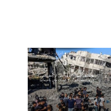
پاکستان: خواهان جنگ با افغانستان نیستیم
۳۳۷ تن از مرکز تربیوی شرطه در ولایت
بلخ فارغ شدند
توافق شرکت عزیزی انرژی با شرکت
چینی برای تولید ۳ هزار میگاوات برق در
افغانستان
یونیسف: در ۳۰۰ روز پس از آتش‌بس
غزه، دست‌کم ۳۰۰ کودک جان باخته‌اند
شمار قربانیان تیراندازی در مکتب تایلند
افزایش یافت