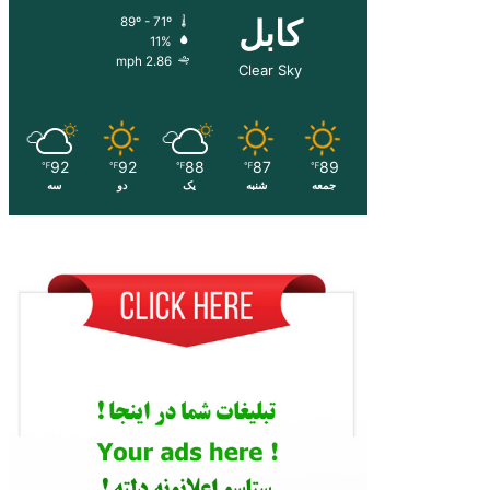
کابل
89º - 71º
11%
2.86 mph
Clear Sky
92
92
88
87
89
℉
℉
℉
℉
℉
جمعه
شنبه
یک
دو
سه