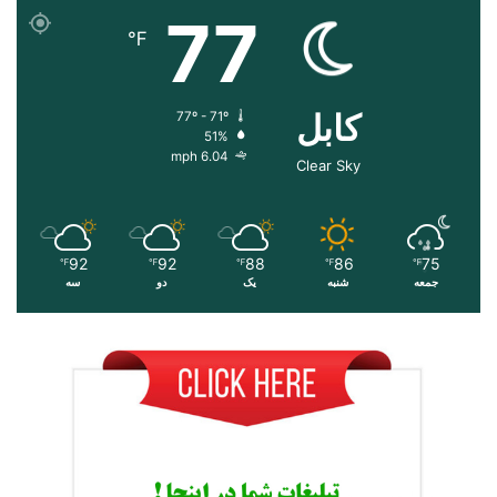
77
℉
کابل
77º - 71º
51%
6.04 mph
Clear Sky
92
92
88
86
75
℉
℉
℉
℉
℉
جمعه
شنبه
یک
دو
سه