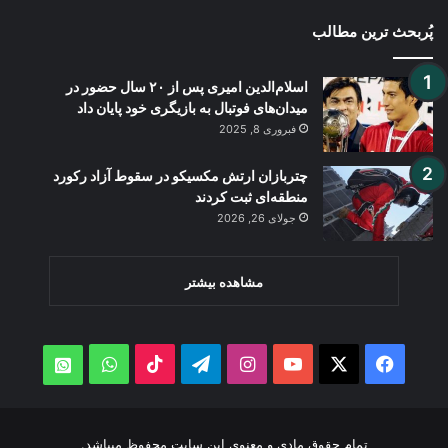
پُربحث ترین مطالب
اسلام‌الدین امیری پس از ۲۰ سال حضور در
میدان‌های فوتبال به بازیگری خود پایان داد
فبروری 8, 2025
چتربازان ارتش مکسیکو در سقوط آزاد رکورد
منطقه‌ای ثبت کردند
جولای 26, 2026
مشاهده بیشتر
WhatsApp
TikTok
Telegram
Instagram
YouTube
Facebook
X
atsApp
تمام حقوق مادی و معنوی این سایت محفوظ میباشد.