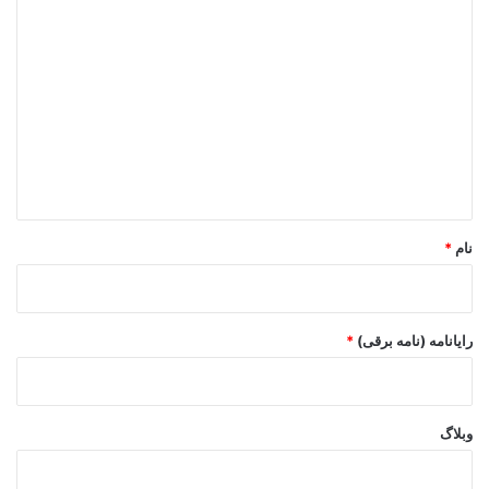
د
ی
د
گ
ا
ه
*
نام
*
رایانامه (نامه برقی)
*
وبلاگ