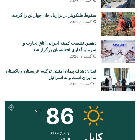
آگست 9, 2026
سقوط هلیکوپتر در برازیل جان چهار تن را گرفت
آگست 9, 2026
دهمین نشست کمیته اجرایی اتاق تجارت و
سرمایه‌گذاری افغانستان برگزار شد
آگست 9, 2026
فیدان: هدف پیمان امنیتی ترکیه، عربستان و پاکستان
نه ایران است و نه اسرائیل
آگست 9, 2026
86
℉
کابل
87º - 74º
19%