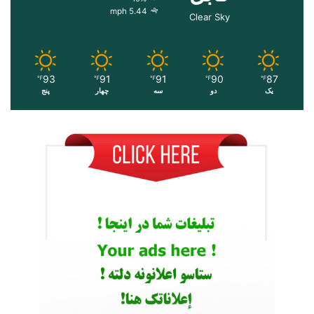
5.44 mph
Clear Sky
93
91
91
90
87
℉
℉
℉
℉
℉
یک
دو
سه
چهار
پنج