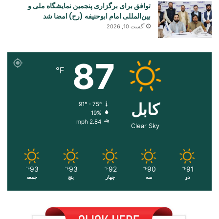
توافق برای برگزاری پنجمین نمایشگاه ملی و
بین‌المللی امام ابوحنیفه (رح) امضا شد
آگست 10, 2026
87
℉
کابل
91º - 75º
19%
2.84 mph
Clear Sky
93
93
92
90
91
℉
℉
℉
℉
℉
دو
سه
چهار
پنج
جمعه