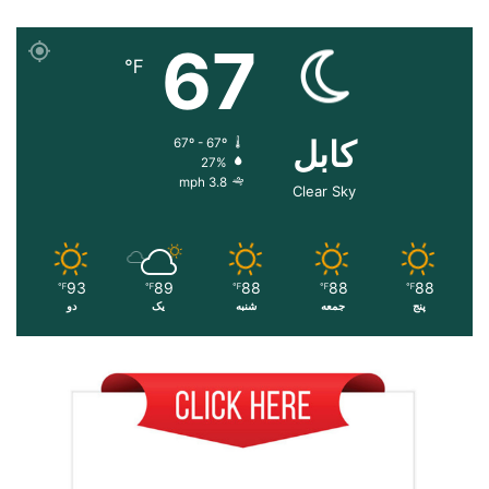
67
℉
کابل
67º - 67º
27%
3.8 mph
Clear Sky
93
89
88
88
88
℉
℉
℉
℉
℉
پنج
جمعه
شنبه
یک
دو