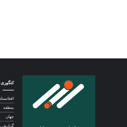
کتگوری 
افغانستا
منطقه
جهان
گزارش ه