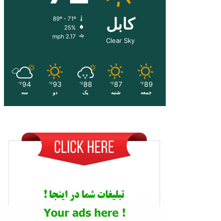
کابل
89º - 71º
25%
2.17 mph
Clear Sky
94
93
88
87
89
℉
℉
℉
℉
℉
جمعه
شنبه
یک
دو
سه