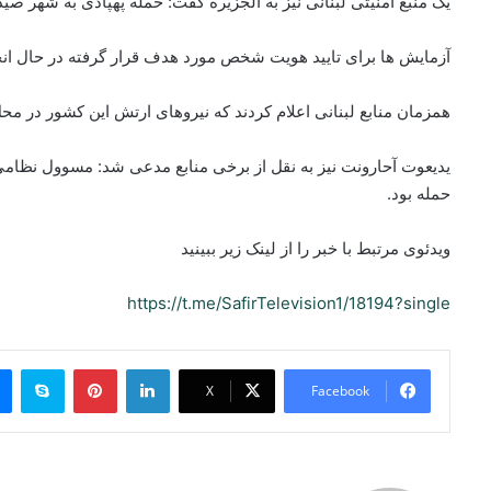
یک منبع امنیتی لبنانی نیز به الجزیره گفت: حمله پهپادی به شهر ص
آزمایش ها برای تایید هویت شخص مورد هدف قرار گرفته در حال ان
همزمان منابع لبنانی اعلام کردند که نیروهای ارتش این کشور در محل
یدیعوت آحارونت نیز به نقل از برخی منابع مدعی شد: مسوول نظام
حمله بود.
ویدئوی مرتبط با خبر را از لینک زیر ببینید
https://t.me/SafirTelevision1/18194?single
ype
Pinterest
LinkedIn
X
Facebook