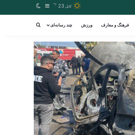
℃
Switch skin
Sidebar
23
کابل
arch for a word
فرهنگ و معارف
ورزش
چند رسانه‌ای