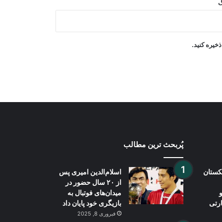
گ
نشست چهارجانبه عربستان، پاکستان،
مصر و ترکیه بر کاهش تنش‌های
منطقه‌ای تأکید کرد
خیره کنید.
حملات هوایی رژیم صهیونیستی به جنوب
لبنان
پُربحث ترین مطالب
بکستان
اسلام‌الدین امیری پس
از ۲۰ سال حضور در
میدان‌های فوتبال به
ارتی
بازیگری خود پایان داد
فبروری 8, 2025