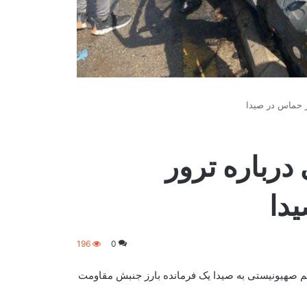
رز حماس در صیدا
درباره ترور
دا
196
0
م صهیونیستی به صیدا یک فرمانده بارز جنبش مقاومت