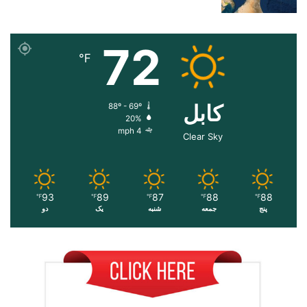
72
℉
کابل
88º - 69º
20%
4 mph
Clear Sky
93
89
87
88
88
℉
℉
℉
℉
℉
پنج
جمعه
شنبه
یک
دو