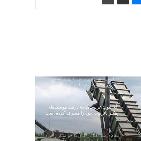
سه‌جانبه عربستان، ترکیه و پاکستان
حمله پهپادی یمن به مواضع نیروهای
وابسته به ائتلاف سعودی
پاکستان: خواهان جنگ با افغانستان نیستیم
حمله اردوی آزادی‌بخش بلوچ به کمپ
نظامیان پاکستانی در بلوچستان
رأی‌الیوم: عربستان ۸۶ درصد موشک‌های
رهگیر پاتریوت خود را مصرف کرده است
مقام ارشد نظامی امریکا خواستار راهبرد