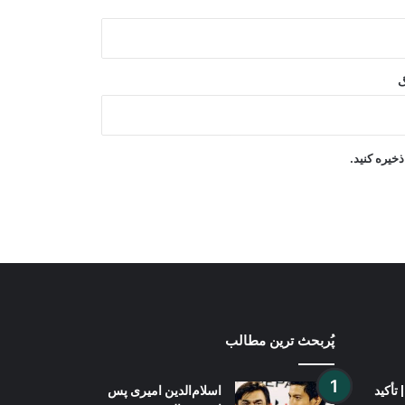
هند از آزمایش نخستین «موتر پرنده
شخصی» خود خبر داد
گ
ترکیه: توافق دفاعی با عربستان و
پاکستان ماهیت دفاعی دارد
خیره کنید.
پُربحث ترین مطالب
تأکید
اسلام‌الدین امیری پس