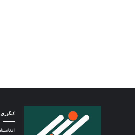
کتگوری 
افغانستا