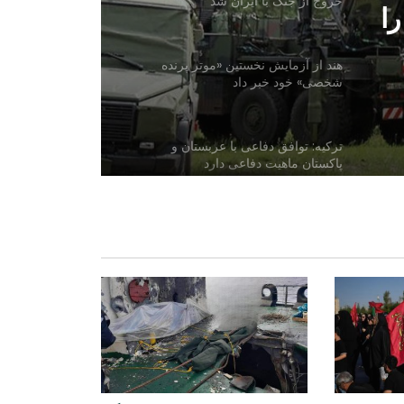
خروج از جنگ با ایران شد
ا
هند از آزمایش نخستین «موتر پرنده
شخصی» خود خبر داد
ترکیه: توافق دفاعی با عربستان و
پاکستان ماهیت دفاعی دارد
یونیسف: در ۳۰۰ روز پس از آتش‌بس
غزه، دست‌کم ۳۰۰ کودک جان باخته‌اند
صنعا: نیروهای یمنی در کمین هستند
جده میزبان امضای توافق دفاعی
سه‌جانبه عربستان، ترکیه و پاکستان