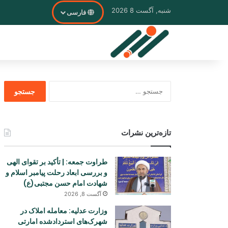
شنبه, آگست 8 2026
فارسی
جستجو
برای
تازه‌ترین نشرات
طراوت جمعه: | تأکید بر تقوای الهی
و بررسی ابعاد رحلت پیامبر اسلام و
شهادت امام حسن مجتبی(ع)
آگست 8, 2026
وزارت عدلیه: معامله املاک در
شهرک‌های استردادشده امارتی