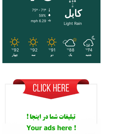
کابل
75º - 71º
59%
6.29 mph
Light Rain
92
92
91
88
74
℉
℉
℉
℉
℉
شنبه
یک
دو
سه
چهار