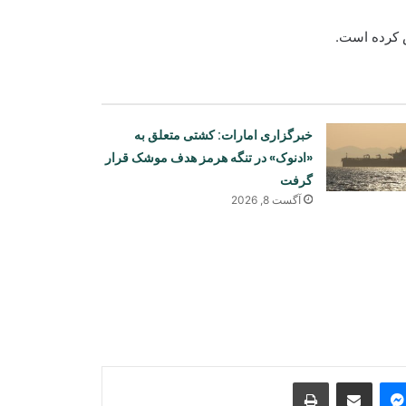
خبرگزاری امارات: کشتی متعلق به
«ادنوک» در تنگه هرمز هدف موشک قرار
گرفت
آگست 8, 2026
یونیسف: در ۳۰۰ روز پس از آتش‌بس
غزه، دست‌کم ۳۰۰ کودک جان باخته‌اند
صنعا: نیروهای یمنی در کمین هستند
Print
Share via Email
Messenger
Sk
جده میزبان امضای توافق دفاعی