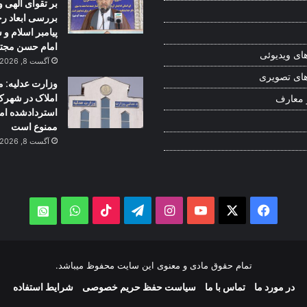
بر تقوای الهی و
بررسی ابعاد ر
پیامبر اسلام و
امام حسن مجت
ای ویدیوئی
آگست 8, 2026
ای تصویری
وزارت عدلیه: م
املاک در شهرک
 معارف
استردادشده ام
ممنوع است
آگست 8, 2026
WhatsApp
TikTok
Telegram
Instagram
YouTube
Facebook
X
atsApp
تمام حقوق مادی و معنوی این سایت محفوظ میباشد.
در مورد ما
تماس با ما
سیاست حفظ حریم خصوصی
شرایط استفاده