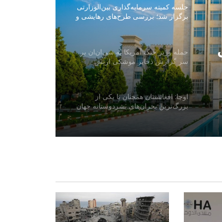
جلسه کمیته سرمایه‌گذاری بین‌الوزارتی
برگزار شد؛ بررسی طرح‌های رهایشی و
تجارتی
حمله وزیر جنگ آمریکا به سی‌ان‌ان بر
سر گزارش ذخایر موشکی ارتش
اوچا: افغانستان همچنان با یکی از
بزرگ‌ترین بحران‌های بشردوستانه جهان
روبه‌رو است
هند: اظهارات سخن‌گوی اردوی پاکستان
نشان‌دهنده نگرانی اسلام‌آباد از روابط
دهلی‌نو و کابل است
بررسی اسناد و مدارک ۱۷ تاجر و
صنعت‌کار عودت‌کننده از پاکستان