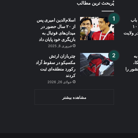
پُربحث ترین مطالب
باب
اسلام‌الدین امیری پس
مکتب به هزینه ۱۰
از ۲۰ سال حضور در
ر ولایت
میدان‌های فوتبال به
بازیگری خود پایان داد
فبروری 8, 2025
به
چتربازان ارتش
ا،
مکسیکو در سقوط آزاد
شور را
رکورد منطقه‌ای ثبت
کردند
جولای 26, 2026
مشاهده بیشتر
Wh