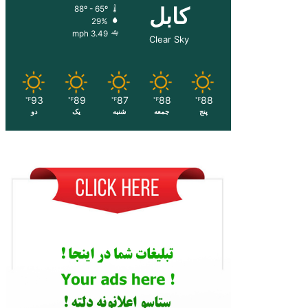
کابل
88º - 65º
29%
3.49 mph
Clear Sky
93
89
87
88
88
℉
℉
℉
℉
℉
پنج
جمعه
شنبه
یک
دو