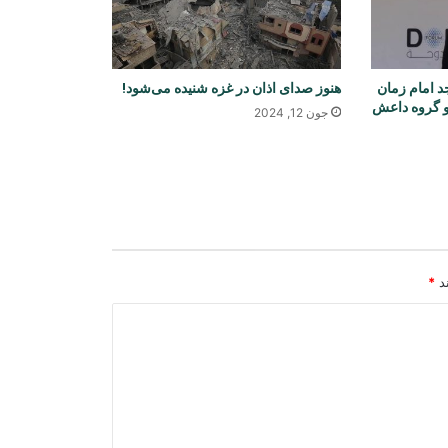
گزارش‌ها از تلاش‌های دیپلوماتیک برای
توافق موقت درباره تنگه هرمز
 امام زمان
هنوز صدای اذان در غزه شنیده می‌شود!
و گروه داعش
ترامپ: قیمت انرژی کاهش می‌یابد و
جون 12, 2024
تنگه هرمز به‌زودی باز خواهد شد
عفو بین‌الملل خواستار دسترسی عمران
خان به خانواده، وکیل و خدمات صحی
شد
ند
*
رویترز: امریکا بخش بزرگی از ذخایر
موشک‌های دوربرد خود را در جنگ با
ایران مصرف کرده است
دیدار سرپرست سفارت افغانستان در
ترکمنستان با هیئت اتاق تجارت افغانستان