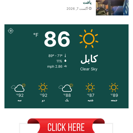
یافت
آگست 7, 2026
86
℉
کابل
89º - 71º
11%
2.86 mph
Clear Sky
92
92
88
87
89
℉
℉
℉
℉
℉
جمعه
شنبه
یک
دو
سه