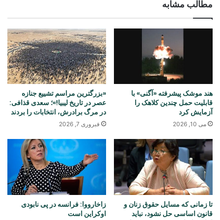
مطالب مشابه
هند موشک پیشرفته «آگنی» با
«بزرگترین مراسم تشییع جنازه
قابلیت حمل چندین کلاهک را
عصر در تاریخ لیبیا!»؛ سعدی قذافی:
آزمایش کرد
در مرگ برادرش، انتخابات را بردند
می 10, 2026
فبروری 7, 2026
تا زمانی که مسایل حقوق زنان و
زاخارووا: فرانسه در پی نابودی
قانون اساسی حل نشود، نباید
اوکراین است