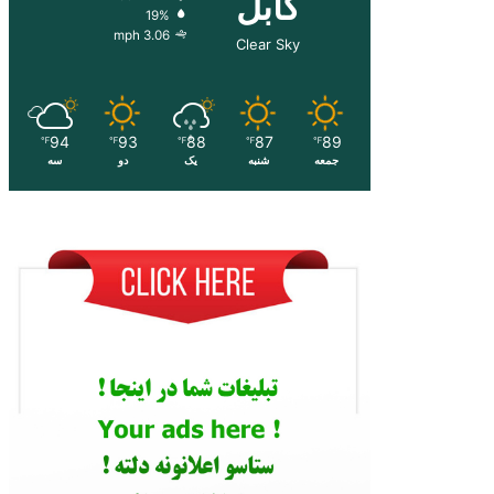
کابل
19%
3.06 mph
Clear Sky
94
93
88
87
89
℉
℉
℉
℉
℉
جمعه
شنبه
یک
دو
سه