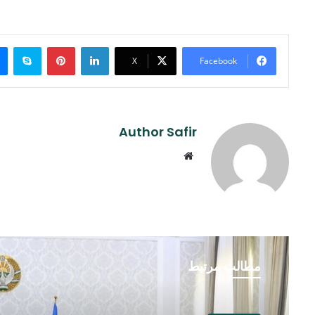
ype
Pinterest
LinkedIn
X
Facebook
Author Safir
Website
مطالب مرتبط