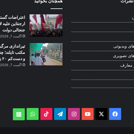
نشرات
همچنان بخوانید
اعتراضات گستر
ن
ارجنتاین علیه ل
جنجالی دولت
آگست 7, 2026
تیراندازی مرگبا
ای ویدیوئی
مکتب تایلند؛ چ
ای تصویری
و دست‌کم ۲۰ زخمی
 معارف
آگست 7, 2026
WhatsApp
TikTok
Telegram
Instagram
YouTube
Facebook
X
atsApp