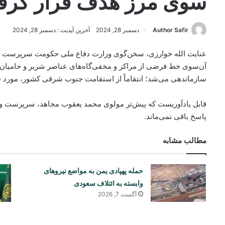
سوی مرز هدف قرار گر
Author Safir
دسمبر 28, 2024
آخرین آپدیت : دسمبر 28, 2024
عنایت الله خوارزی، سخن‌گوی وزارت دفاع ملی حکومت سرپرست با نش
آن‌سوی خط فرضی از مراکز و مخفی‌گاه‌های عناصر شریر و حامیان آن‌
سازماندهی می‌شد؛ انتقاماً از استقامت جنوب شرقی کشور، مورد حم
قابل یاد‌آوریست که پیش‌تر مولوی محمد یعقوب مجاهد، سرپرست وز
پاسخ باقی نمی‌ماند.
مطالب مشابه
حمله پهپادی یمن به مواضع نیروهای
وابسته به ائتلاف سعودی
آگست 7, 2026