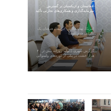
افغانستان و ازبکستان بر گسترش
سرمایه‌گذاری و همکاری‌های تجارتی تأکید
کردند
امریکا: تهدید داعش خراسان همچنان یک
نگرانی جدی است
گزارش شهری: | تولید روزانه بیش از ۴۰
هزار خشت در یکی از کوره‌های ولسوالی
فیروز نخچیر سمنگان
گفت‌وگوی مقام‌های افغانستان و ایران
درباره گسترش همکاری‌های اقتصادی و
تجارتی
کمک تجهیزات طبی به ارزش ۵۰۰ هزار
دالر به ریاست صحت عامه بغلان