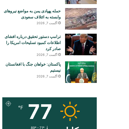
حمله پهپادی یمن به مواضع نیروهای
وابسته به ائتلاف سعودی
آگست 7, 2026
ترامپ دستور تحقیق درباره افشای
اطلاعات کمبود تسلیحات امریکا را
صادر کرد
آگست 7, 2026
پاکستان: خواهان جنگ با افغانستان
نیستیم
آگست 7, 2026
77
℉
89º - 71º