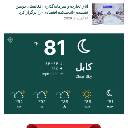
اتاق تجارت و سرمایه‌گذاری افغانستان دومین
نشست «اندیشکده اقتصادی» را برگزار کرد
آگست 7, 2026
81
℉
کابل
81º - 71º
38%
10.33 mph
Clear Sky
92
92
88
86
81
℉
℉
℉
℉
℉
جمعه
شنبه
یک
دو
سه