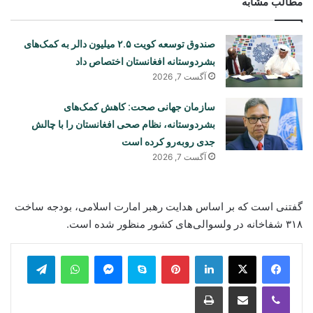
مطالب مشابه
صندوق توسعه کویت ۲.۵ میلیون دالر به کمک‌های
بشردوستانه افغانستان اختصاص داد
آگست 7, 2026
سازمان جهانی صحت: کاهش کمک‌های
بشردوستانه، نظام صحی افغانستان را با چالش
جدی روبه‌رو کرده است
آگست 7, 2026
گفتنی است که بر اساس هدایت رهبر امارت اسلامی، بودجه ساخت
۳۱۸ شفاخانه در ولسوالی‌های کشور منظور شده است.
legram
WhatsApp
Messenger
Skype
Pinterest
LinkedIn
Print
Share via Email
Viber