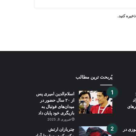
پاکستان: خواهان جنگ با افغانستان نیستیم
خیره کنید.
پُربحث ترین مطالب
اسلام‌الدین امیری پس
د
از ۲۰ سال حضور در
رهای
میدان‌های فوتبال به
بازیگری خود پایان داد
فبروری 8, 2025
وزی در
چتربازان ارتش
مکسیکو در سقوط آزاد