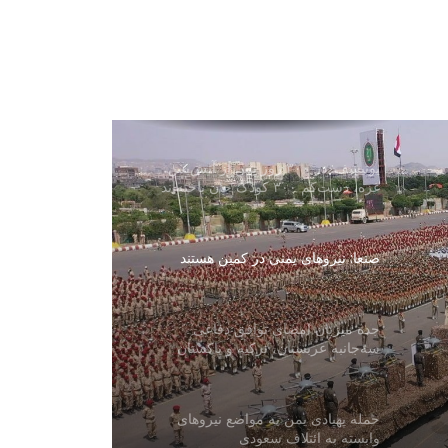
کرد و از تمایل به توافق سخن گفت
آزادی ۳۲۵ مهاجر افغان از زندان‌های
پاکستان و بازگشت آنان به کشور
یونیسف: در ۳۰۰ روز پس از آتش‌بس
غزه، دست‌کم ۳۰۰ کودک جان باخته‌اند
صنعا: نیروهای یمنی در کمین هستند
جده میزبان امضای توافق دفاعی
سه‌جانبه عربستان، ترکیه و پاکستان
حمله پهپادی یمن به مواضع نیروهای
وابسته به ائتلاف سعودی