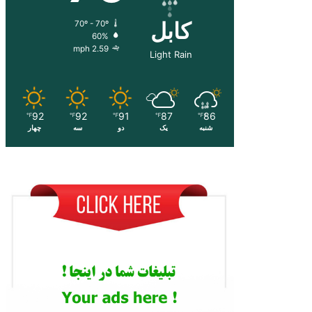
کابل
70º - 70º
60%
2.59 mph
Light Rain
92
92
91
87
86
℉
℉
℉
℉
℉
شنبه
یک
دو
سه
چهار