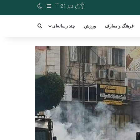
℃
Switch skin
Sidebar
21
کابل
arch for a word
فرهنگ و معارف
ورزش
چند رسانه‌ای