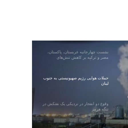
حمله هوایی عربستان به پایگاه هوایی در
شمال صنعاء
گزارش‌ها از تلاش‌های دیپلوماتیک برای
توافق موقت درباره تنگه هرمز
نشست چهارجانبه عربستان، پاکستان،
مصر و ترکیه بر کاهش تنش‌های
منطقه‌ای تأکید کرد
حملات هوایی رژیم صهیونیستی به جنوب
لبنان
وقوع دو انفجار در نزدیکی یک نفتکش در
تنگه هرمز