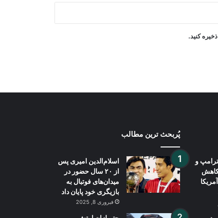
دیدار سرپرست سفارت افغانستان در
ترکمنستان با هیئت اتاق تجارت افغانستان
خیره کنید.
خلیل‌زاد: پاکستان نسبت به سه سال پیش
در وضعیت بدتری قرار دارد
پُربحث ترین مطالب
رامپ و
اسلام‌الدین امیری پس
کاهش
از ۲۰ سال حضور در
مریکا
میدان‌های فوتبال به
بازیگری خود پایان داد
فبروری 8, 2025