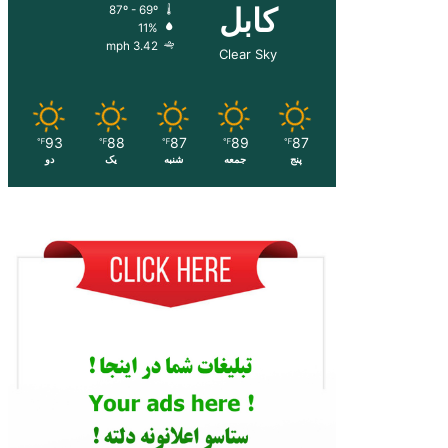
کابل
87º - 69º
11%
3.42 mph
Clear Sky
93
88
87
89
87
℉
℉
℉
℉
℉
پنج
جمعه
شنبه
یک
دو