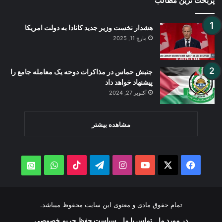
پُربحث ترین مطالب
هشدار نخست وزیر جدید کانادا به دولت امریکا
مارچ 11, 2025
جنبش حماس در مذاکرات دوحه یک معامله جامع را
پیشنهاد خواهد داد
آکتوبر 27, 2024
مشاهده بیشتر
WhatsApp
TikTok
Telegram
Instagram
YouTube
Facebook
X
atsApp
تمام حقوق مادی و معنوی این سایت محفوظ میباشد.
در مورد ما
تماس با ما
سیاست حفظ حریم خصوصی