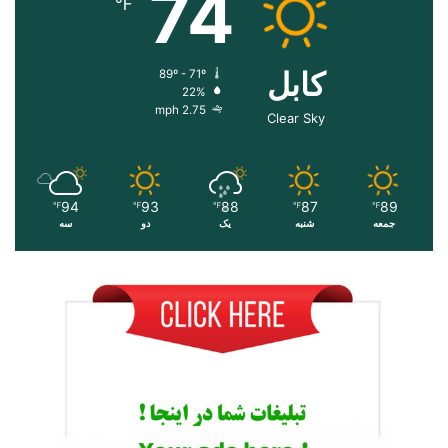
74
℉
کابل
89º - 71º
22%
2.75 mph
Clear Sky
94
93
88
87
89
℉
℉
℉
℉
℉
جمعه
شنبه
یک
دو
سه