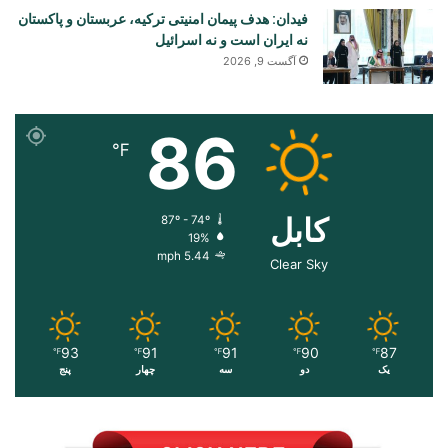
فیدان: هدف پیمان امنیتی ترکیه، عربستان و پاکستان
نه ایران است و نه اسرائیل
آگست 9, 2026
86
℉
کابل
87º - 74º
19%
5.44 mph
Clear Sky
93
91
91
90
87
℉
℉
℉
℉
℉
یک
دو
سه
چهار
پنج