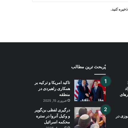
خیره کنید.
روسیه: وضعیت افغانستان همچنان در
محور توجه سازمان پیمان امنیت جمعی
قرار دارد
پُربحث ترین مطالب
تاکید امریکا و ترکیه بر
د
همکاری راهبردی در
رهای
منطقه
فبروری 15, 2025
درگیری لفظی بن‌گویر
وزی در
و وکیل آنروا در ستره
محکمه اسرائیل