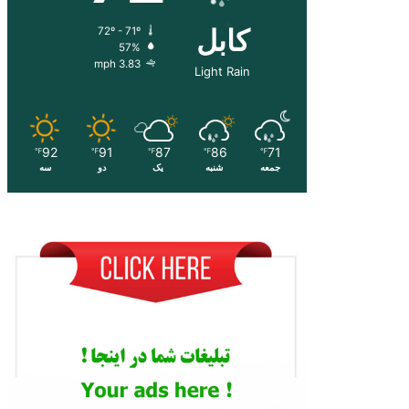
کابل
72º - 71º
57%
3.83 mph
Light Rain
92
91
87
86
71
℉
℉
℉
℉
℉
جمعه
شنبه
یک
دو
سه