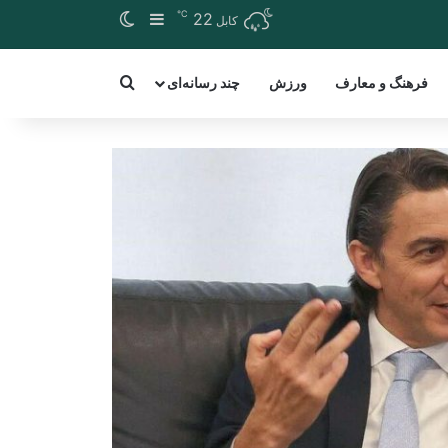
℃
Switch skin
Sidebar
22
کابل
arch for a word
فرهنگ و معارف
ورزش
چند رسانه‌ای