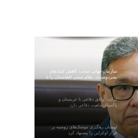
جده میزبان امضای توافق دفاعی
سه‌جانبه عربستان، ترکیه و پاکستان
صندوق توسعه کویت ۲.۵ میلیون دالر به
کمک‌های بشردوستانه افغانستان اختصاص
داد
سازمان جهانی صحت: کاهش کمک‌های
بشردوستانه، نظام صحی افغانستان را با
چالش جدی روبه‌رو کرده است
ترکیه: توافق دفاعی با عربستان و
پاکستان ماهیت دفاعی دارد
ی
لهستان رهگیری موشک‌های روسیه بر
فراز اوکراین را پیشنهاد کرد