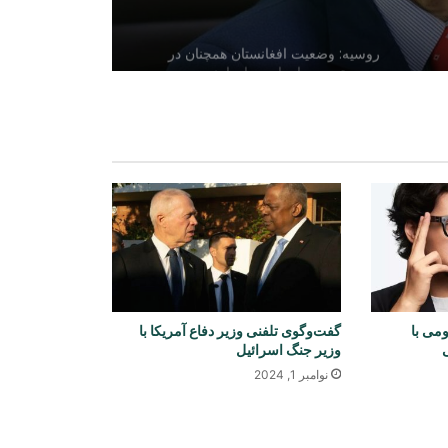
روسیه: وضعیت افغانستان همچنان در
محور توجه سازمان پیمان امنیت جمعی
قرار دارد
توافق شرکت عزیزی انرژی با شرکت
چینی برای تولید ۳ هزار میگاوات برق در
افغانستان
یونیسف: در ۳۰۰ روز پس از آتش‌بس
غزه، دست‌کم ۳۰۰ کودک جان باخته‌اند
صنعا: نیروهای یمنی در کمین هستند
می با
گفت‌و‌گوی تلفنی وزیر دفاع آمریکا با
وزیر جنگ اسرائیل
نوامبر 1, 2024
شمار قربانیان تیراندازی در مکتب تایلند
افزایش یافت