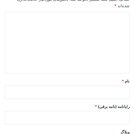
شده‌اند
*
د
ی
د
گ
ا
ه
*
نام
*
رایانامه (نامه برقی)
*
وبلاگ