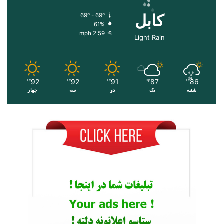
کابل
69º - 69º
61%
2.59 mph
Light Rain
92
92
91
87
86
℉
℉
℉
℉
℉
شنبه
یک
دو
سه
چهار