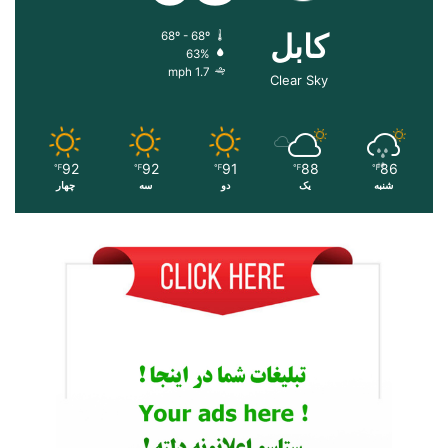
کابل
68º - 68º
63%
1.7 mph
Clear Sky
92
92
91
88
86
℉
℉
℉
℉
℉
شنبه
یک
دو
سه
چهار