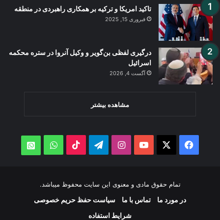
تاکید امریکا و ترکیه بر همکاری راهبردی در منطقه
فبروری 15, 2025
درگیری لفظی بن‌گویر و وکیل آنروا در ستره محکمه
اسرائیل
آگست 4, 2026
مشاهده بیشتر
WhatsApp
TikTok
Telegram
Instagram
YouTube
Facebook
X
atsApp
تمام حقوق مادی و معنوی این سایت محفوظ میباشد.
در مورد ما
تماس با ما
سیاست حفظ حریم خصوصی
شرایط استفاده