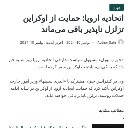
جهان
اتحادیه اروپا: حمایت از اوکراین
تزلزل‌ ناپذیر باقی می‌ماند
Author Safir
نوامبر 10, 2024
آخرین آپدیت : نوامبر 10, 2024
«جوزپ بورل» مسوول سیاست خارجی اتحادیه اروپا روز شنبه خبر
داد که به کی‌یف، پایتخت اوکراین سفر کرده است.
وی در کنفرانس خبری مشترک با «آندری سیبیها» وزیر امور خارجه
اوکراین تأکید کرد که حمایت اتحادیه اروپا از اوکراین در سایه ادامه
حملات روسیه، تزلزل‌ناپذیر باقی خواهند ماند.
مطالب مشابه
پنتاگون: شیء مثلثی‌شکل غول‌پیکر در سال ۲۰۰۲ بر