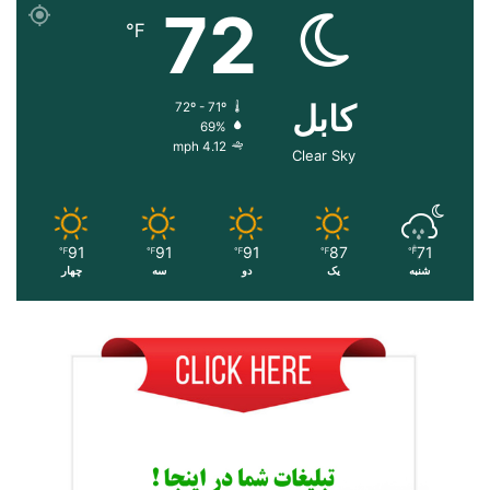
72
℉
کابل
72º - 71º
69%
4.12 mph
Clear Sky
91
91
91
87
71
℉
℉
℉
℉
℉
شنبه
یک
دو
سه
چهار