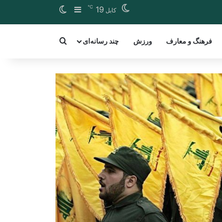
℃
Switch skin
Sidebar
19
کابل
arch for a word
فرهنگ و معارف
ورزش
چند رسانه‌ای