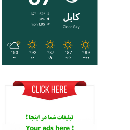
کابل
67º - 67º
31%
1.95 mph
Clear Sky
93
92
87
87
89
℉
℉
℉
℉
℉
جمعه
شنبه
یک
دو
سه