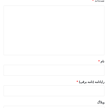
شده‌اند
*
د
ی
د
گ
ا
ه
*
نام
*
رایانامه (نامه برقی)
*
وبلاگ