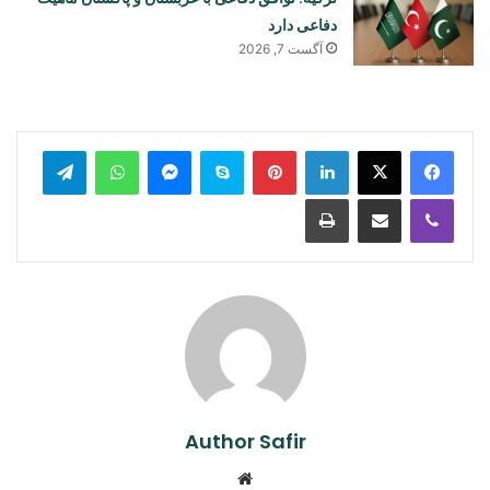
دفاعی دارد
آگست 7, 2026
legram
WhatsApp
Messenger
Skype
Pinterest
LinkedIn
Print
Share via Email
Viber
Author Safir
Website