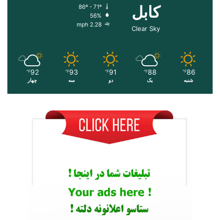
کابل
86º - 71º
56%
2.28 mph
Clear Sky
92
93
91
88
86
℉
℉
℉
℉
℉
شنبه
یک
دو
سه
چهار