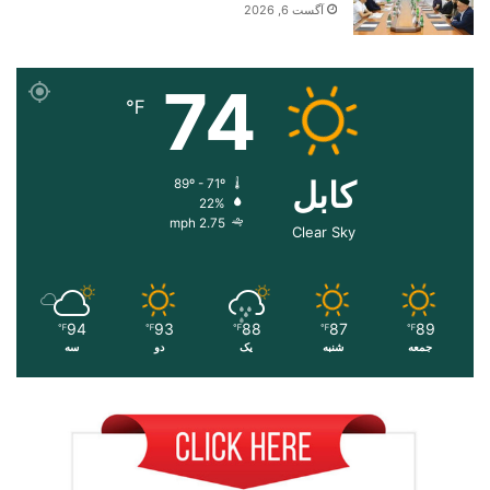
آگست 6, 2026
74
℉
کابل
89º - 71º
22%
2.75 mph
Clear Sky
94
93
88
87
89
℉
℉
℉
℉
℉
جمعه
شنبه
یک
دو
سه