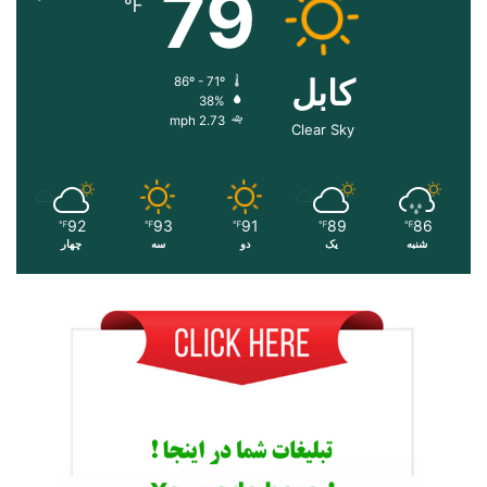
79
℉
کابل
86º - 71º
38%
2.73 mph
Clear Sky
92
93
91
89
86
℉
℉
℉
℉
℉
شنبه
یک
دو
سه
چهار