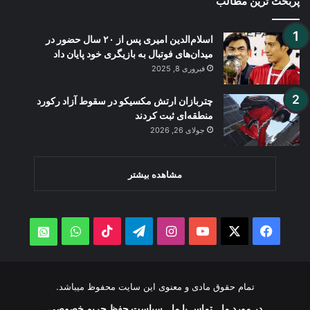
پُربحث ترین مطالب
اسلام‌الدین امیری پس از ۲۰ سال حضور در
میدان‌های فوتبال به بازیگری خود پایان داد
فبروری 8, 2025
چتربازان ارتش مکسیکو در سقوط آزاد رکورد
منطقه‌ای ثبت کردند
جولای 26, 2026
مشاهده بیشتر
WhatsApp
TikTok
Telegram
Instagram
YouTube
Facebook
X
atsApp
تمام حقوق مادی و معنوی این سایت محفوظ میباشد.
در مورد ما
تماس با ما
سیاست حفظ حریم خصوصی