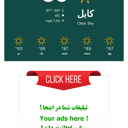
کابل
87º - 69º
6%
1.45 mph
Clear Sky
93
88
87
89
87
℉
℉
℉
℉
℉
پنج
جمعه
شنبه
یک
دو