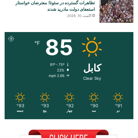
تظاهرات گسترده در سئوتا؛ معترضان خواستار
استعفای دولت مادرید شدند
آگست 10, 2026
85
℉
کابل
91º - 75º
23%
2.66 mph
Clear Sky
93
93
92
90
91
℉
℉
℉
℉
℉
دو
سه
چهار
پنج
جمعه