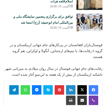
اسلام‌قلعه هرات
آگست 10, 2026
توافق برای برگزاری پنجمین نمایشگاه ملی و
بین‌المللی امام ابوحنیفه (رح) امضا شد
آگست 10, 2026
فوتسال‌بازان افغانستان در پی‌کارهای جام جهانی ازبیکستان و در
گروه c رقابت‌ها، با تیم‌های ارجنتاین، آنگولا و اوکراین، هم گروه
هستند.
رقابت‌های جام جهانی فوتسال در سال روان میلادی به میزبانی شهر
تاشکند ازبیکستان از بیش از یک هفته به این‌سو آغاز شده است.
legram
WhatsApp
Messenger
Skype
Pinterest
LinkedIn
Print
Share via Email
Viber