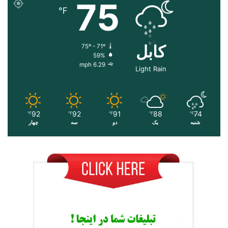
75
℉
کابل
75º - 71º
59%
6.29 mph
Light Rain
92
92
91
88
74
℉
℉
℉
℉
℉
شنبه
یک
دو
سه
چهار