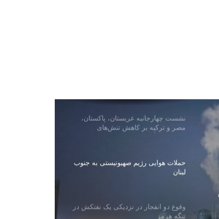
حمله هوایی عربستان به پایگاه هوایی در
شمال صنعاء
گزارش‌ها از تلاش‌های دیپلوماتیک برای
توافق موقت درباره تنگه هرمز
نشست چهارجانبه عربستان، پاکستان،
مصر و ترکیه بر کاهش تنش‌های
منطقه‌ای تأکید کرد
حملات هوایی رژیم صهیونیستی به جنوب
لبنان
وقوع دو انفجار در نزدیکی یک نفتکش در
تنگه هرمز