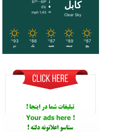
کابل
87º - 69º
6%
1.45 mph
Clear Sky
93
88
87
89
87
℉
℉
℉
℉
℉
پنج
جمعه
شنبه
یک
دو