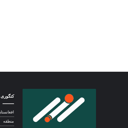
کتگوری 
افغانستا
منطقه