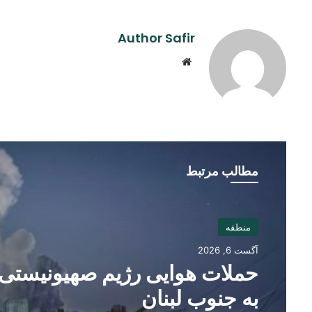
Author Safir
Website
مطالب مرتبط
منطقه
آگست 6, 2026
حملات هوایی رژیم صهیونیستی
به جنوب لبنان