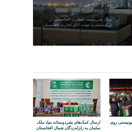
دیدار سرپرست سفارت افغانستان در
ترکمنستان با هیئت اتاق تجارت افغانستان
خلیل‌زاد: پاکستان نسبت به سه سال پیش
در وضعیت بدتری قرار دارد
هند: اظهارات سخن‌گوی اردوی پاکستان
نشان‌دهنده نگرانی اسلام‌آباد از روابط
دهلی‌نو و کابل است
بررسی اسناد و مدارک ۱۷ تاجر و
صنعت‌کار عودت‌کننده از پاکستان
یونیستی روی
ارسال کمک‌های بشردوستانه بنیاد ملک
انفجار و آتش‌سوزی در منطقه صنعتی
سلمان به زلزله‌زدگان شمال افغانستان
جبل‌علی دبی