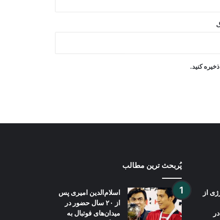
تنگه هرمز
گ
دیدار سرپرست سفارت افغانستان در
ترکمنستان با هیئت اتاق تجارت افغانستان
خیره کنید.
خلیل‌زاد: پاکستان نسبت به سه سال پیش
در وضعیت بدتری قرار دارد
پُربحث ترین مطالب
ژی از
اسلام‌الدین امیری پس
از ۲۰ سال حضور در
در
میدان‌های فوتبال به