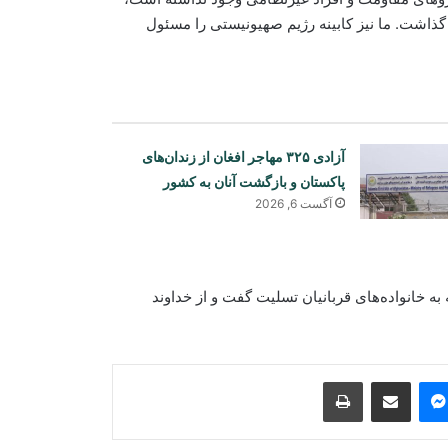
ا گذاشت. ما نیز کابینه رژیم صهیونیستی را مسئول
آزادی ۳۲۵ مهاجر افغان از زندان‌های
پاکستان و بازگشت آنان به کشور
آگست 6, 2026
هند: اظهارات سخن‌گوی اردوی پاکستان
نشان‌دهنده نگرانی اسلام‌آباد از روابط
دهلی‌نو و کابل است
ه خانواده‌های قربانیان تسلیت گفت و از خداوند
بررسی اسناد و مدارک ۱۷ تاجر و
صنعت‌کار عودت‌کننده از پاکستان
Print
Share via Email
Messenger
Sk
انفجار و آتش‌سوزی در منطقه صنعتی
جبل‌علی دبی