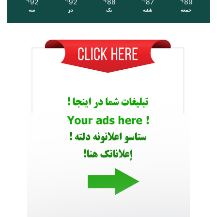
92
92
88
87
89
℉
℉
℉
℉
℉
جمعه
شنبه
یک
دو
سه