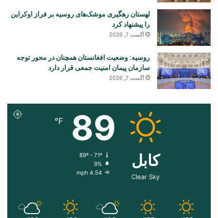
لهستان رهگیری موشک‌های روسیه بر فراز اوکراین
را پیشنهاد کرد
آگست 7, 2026
روسیه: وضعیت افغانستان همچنان در محور توجه
سازمان پیمان امنیت جمعی قرار دارد
آگست 7, 2026
89
℉
کابل
89º - 71º
9%
4.54 mph
Clear Sky