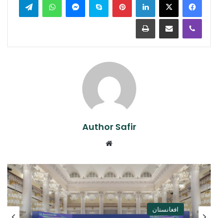
Print
Share via Email
Viber
Author Safir
Website
افغانستان