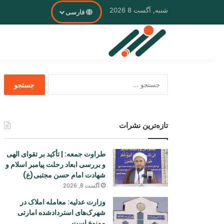
شنبه, آگست 8 2026
فارسی
جستجو
برای
تازه‌ترین نشرات
طراوت جمعه: | تأکید بر تقوای الهی
و بررسی ابعاد رحلت پیامبر اسلام و
شهادت امام حسن مجتبی(ع)
آگست 8, 2026
وزارت عدلیه: معامله املاک در
شهرک‌های استردادشده امارتی
ممنوع است