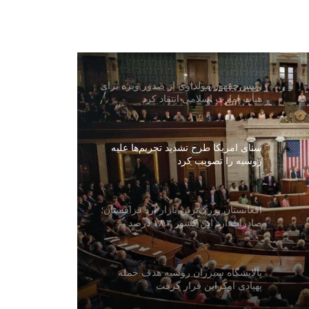
سازمان جهانی صحت: کاهش کمک‌های
بشردوستانه، نظام صحی افغانستان را با
چالش جدی روبه‌رو کرده است
رییس‌جمهور مولداوی از صدور ویزه برای
هیأت امارت اسلامی انتقاد کرد
سنای امریکا طرح تشدید تحریم‌ها علیه
روسیه را تصویب کرد
افغانستان بزرگ‌ترین بازار آرد قزاقستان؛
صادرات آرد این کشور ۱۸.۳ درصد
افزایش یافت
پالایشگاه سیزران روسیه هدف حمله
پهپادی اوکراین قرار گرفت