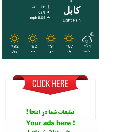
کابل
74º - 71º
62%
5.84 mph
Light Rain
92
92
91
87
74
℉
℉
℉
℉
℉
شنبه
یک
دو
سه
چهار