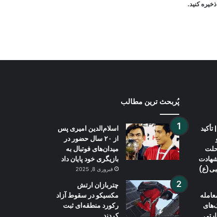
خیره کنید.
چین: جاپان با بازنگری سیاست هسته‌ای
«با آتش بازی می‌کند»
پُربحث ترین مطالب
تأکید
اسلام‌الدین امیری پس
از ۲۰ سال حضور در
حلت
میدان‌های فوتبال به
 شهادت
بازیگری خود پایان داد
بی(ع)
فبروری 8, 2025
چتربازان ارتش
عامله
مکسیکو در سقوط آزاد
‌های
رکورد منطقه‌ای ثبت
ارتی
کردند