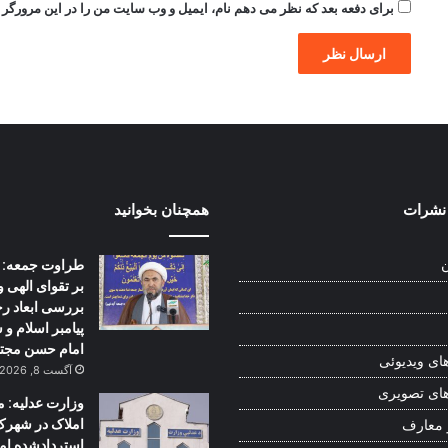
برای دفعه بعد که نظر می دهم نام، ایمیل و وب سایت من را در این مرورگر ذ
نشرات
همچنان بخوانید
طراوت جمعه: | 
ن
بر تقوای الهی و
بررسی ابعاد ر
پیامبر اسلام و
امام حسن مجت
ای ویدیوئی
آگست 8, 2026
ای تصویری
وزارت عدلیه: م
املاک در شهرک
 معارف
استردادشده ام