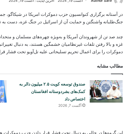
Author Safir
آگست 19, 2024
آخرین آپدیت : آگست 19, 2024
در آستانه برگزاری کنوانسیون حزب دموکرات امریکا در شیکاگو، ج
جنگ‌طلبانه واشنگتن و حمایت آن از اسرائیل در جنگ غزه، دست به ت
چند صد تن از شهروندان آمریکا و به‌ویژه چهره‌های مسلمان و متحدان
غزه و بالا رفتن تلفات غیرنظامیان خشمگین هستند، به دنبال تغییرات
دموکرات را برای اعمال تحریم تسلیحاتی علیه تل‌آویو تحت فشار قرار
مطالب مشابه
صندوق توسعه کویت ۲.۵ میلیون دالر به
کمک‌های بشردوستانه افغانستان
اختصاص داد
آگست 7, 2026
این گروه‌ها در حالی به دنبال تحت فشار قرار دادن حزب دموکرات 