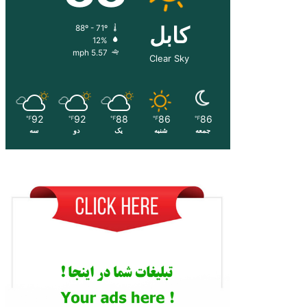
کابل
88º - 71º
12%
5.57 mph
Clear Sky
92
92
88
86
86
℉
℉
℉
℉
℉
جمعه
شنبه
یک
دو
سه