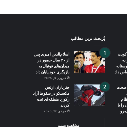
پُربحث ترین مطالب
کویت
اسلام‌الدین امیری پس
 به
از ۲۰ سال حضور در
ستانه
میدان‌های فوتبال به
اص داد
بازیگری خود پایان داد
فبروری 8, 2025
 صحت:
چتربازان ارتش
مکسیکو در سقوط آزاد
ظام
رکورد منطقه‌ای ثبت
را با
کردند
‌رو
جولای 26, 2026
مشاهده بیشتر