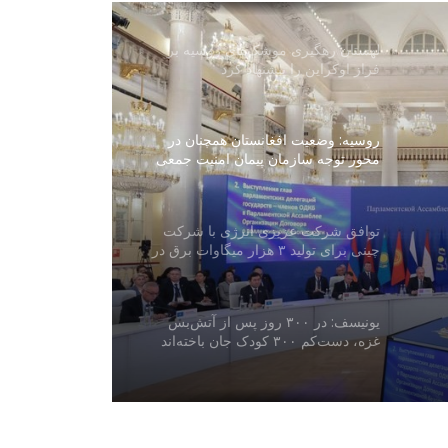
لهستان رهگیری موشک‌های روسیه بر
فراز اوکراین را پیشنهاد کرد
روسیه: وضعیت افغانستان همچنان در
محور توجه سازمان پیمان امنیت جمعی
قرار دارد
توافق شرکت عزیزی انرژی با شرکت
چینی برای تولید ۳ هزار میگاوات برق در
افغانستان
یونیسف: در ۳۰۰ روز پس از آتش‌بس
غزه، دست‌کم ۳۰۰ کودک جان باخته‌اند
شمار قربانیان تیراندازی در مکتب تایلند
افزایش یافت