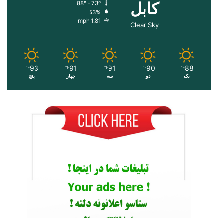
کابل
88º - 73º
53%
1.81 mph
Clear Sky
93
91
91
90
88
℉
℉
℉
℉
℉
یک
دو
سه
چهار
پنج