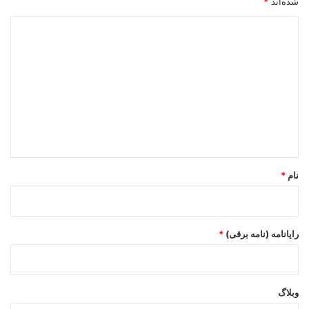
شده‌اند
*
د
ی
د
گ
ا
ه
*
نام
*
رایانامه (نامه برقی)
*
وبلاگ