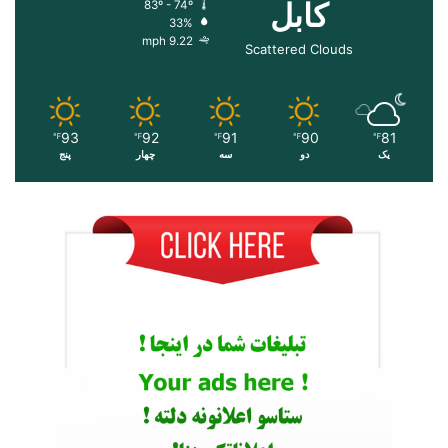
کابل
83º - 74º
33%
9.22 mph
Scattered Clouds
93
92
91
90
81
℉
℉
℉
℉
℉
یک
دو
سه
چهار
پنج