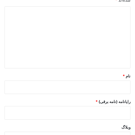
د
ی
د
گ
ا
ه
*
نام
*
رایانامه (نامه برقی)
*
وبلاگ