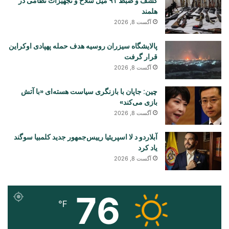
کشف و ضبط ۹۱ میل سلاح و تجهیزات نظامی در
هلمند
آگست 8, 2026
پالایشگاه سیزران روسیه هدف حمله پهپادی اوکراین
قرار گرفت
آگست 8, 2026
چین: جاپان با بازنگری سیاست هسته‌ای «با آتش
بازی می‌کند»
آگست 8, 2026
آبلاردو د لا اسپریئیا رییس‌جمهور جدید کلمبیا سوگند
یاد کرد
آگست 8, 2026
76
℉