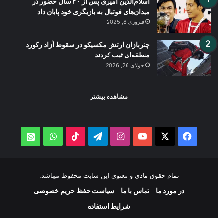
اسلام‌الدین امیری پس از ۲۰ سال حضور در
میدان‌های فوتبال به بازیگری خود پایان داد
فبروری 8, 2025
چتربازان ارتش مکسیکو در سقوط آزاد رکورد
منطقه‌ای ثبت کردند
جولای 26, 2026
مشاهده بیشتر
WhatsApp
TikTok
Telegram
Instagram
YouTube
Facebook
X
atsApp
تمام حقوق مادی و معنوی این سایت محفوظ میباشد.
در مورد ما
تماس با ما
سیاست حفظ حریم خصوصی
شرایط استفاده