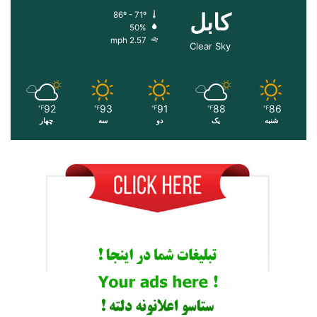
کابل
86º - 71º
50%
2.57 mph
Clear Sky
92
93
91
88
86
℉
℉
℉
℉
℉
شنبه
یک
دو
سه
چهار