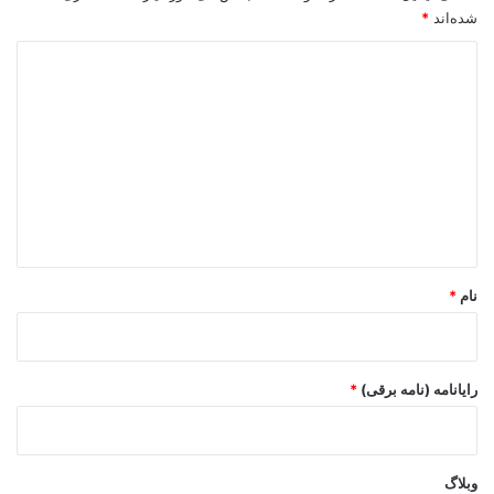
شده‌اند
*
د
ی
د
گ
ا
ه
*
نام
*
رایانامه (نامه برقی)
*
وبلاگ