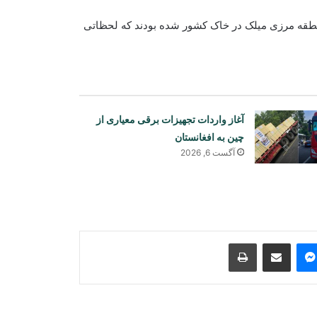
منطقه مرزی‌ میلک در خاک کشور شده‌ بودند که لحظاتی
آغاز واردات تجهیزات برقی معیاری از
چین به افغانستان
آزادی ۳۲۵ مهاجر افغان از زندان‌های
آگست 6, 2026
پاکستان و بازگشت آنان به کشور
نشست چهارجانبه عربستان، پاکستان،
مصر و ترکیه بر کاهش تنش‌های
منطقه‌ای تأکید کرد
Print
Share via Email
Messenger
Sk
حملات هوایی رژیم صهیونیستی به جنوب
لبنان