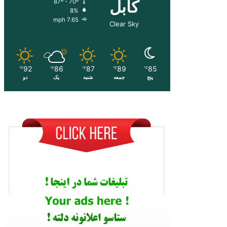
کابل
87º - 70º
8%
7.65 mph
Clear Sky
92
86
87
89
85
℉
℉
℉
℉
℉
پنج
جمعه
شنبه
یک
دو