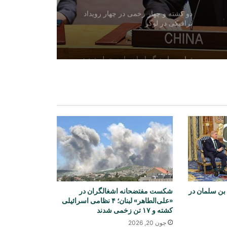
دو کشته و چهار زخمی در چهار رویداد
ترافیکی در لوگر
ترامپ بار دیگر ایران را به حمله تهدید
کرد و از تمایل به توافق سخن گفت
آزادی ۳۲۵ مهاجر افغان از زندان‌های
پاکستان و بازگشت آنان به کشور
نشست چهارجانبه عربستان، پاکستان،
مصر و ترکیه بر کاهش تنش‌های
منطقه‌ای تأکید کرد
 بن سلمان در
شکست مفتضحانه اشغالگران در
حملات هوایی رژیم صهیونیستی به جنوب
«علی‌الطاهر» لبنان؛ ۴ نظامی اسرائیلی
لبنان
کشته و ۱۷ تن زخمی شدند
جون 20, 2026