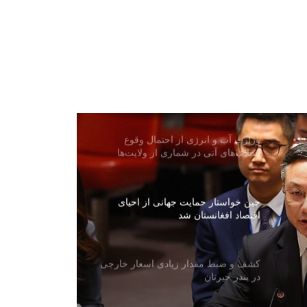
وقوع دو انفجار در نزدیکی یک نفتکش در
تنگه هرمز
آغاز ساخت یک باب مکتب به هزینه ۱۰
میلیون افغانی در ولایت غزنی
وزارت آب و انرژی از احتمال وقوع
سیلاب‌های آنی در شماری از ولایت‌ها
هشدار داد
چین خواستار حمایت جهانی از احیای
اقتصاد افغانستان شد
کشف و ضبط مقدار زیادی اسعار خارجی
در بندر حیرتان