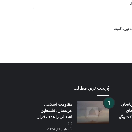
گ
دو کشته و چهار زخمی در چهار رویداد
ترافیکی در لوگر
خیره کنید.
ترامپ بار دیگر ایران را به حمله تهدید
کرد و از تمایل به توافق سخن گفت
پُربحث ترین مطالب
بایجان
مقاومت اسلامی
های
عربستان، فلسطین
فت‌وگو
اشغالی را هدف قرار
داد
نوامبر 11, 2024