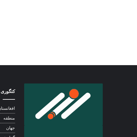
کتگوری 
افغانستا
منطقه
جهان