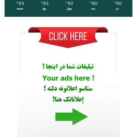
93
93
92
90
90
℉
℉
℉
℉
℉
دو
سه
چهار
پنج
جمعه