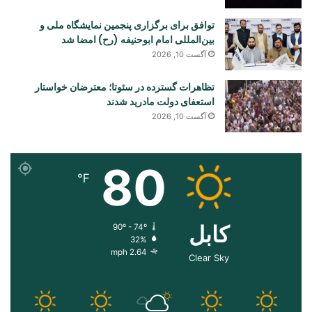
توافق برای برگزاری پنجمین نمایشگاه ملی و
بین‌المللی امام ابوحنیفه (رح) امضا شد
آگست 10, 2026
تظاهرات گسترده در سئوتا؛ معترضان خواستار
استعفای دولت مادرید شدند
آگست 10, 2026
80
℉
کابل
90º - 74º
32%
2.64 mph
Clear Sky