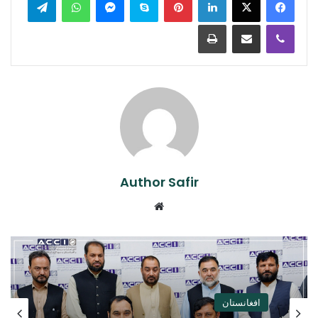
Print
Share via Email
Viber
Author Safir
Website
افغانستان