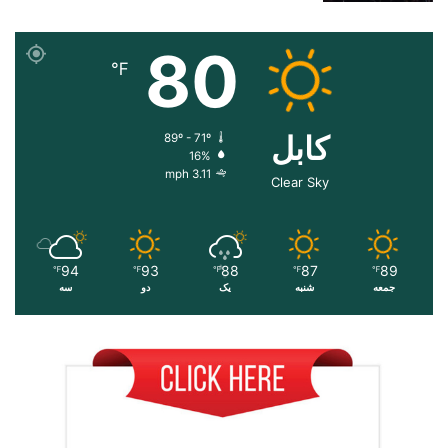
80
℉
کابل
89º - 71º
16%
3.11 mph
Clear Sky
94
93
88
87
89
℉
℉
℉
℉
℉
جمعه
شنبه
یک
دو
سه