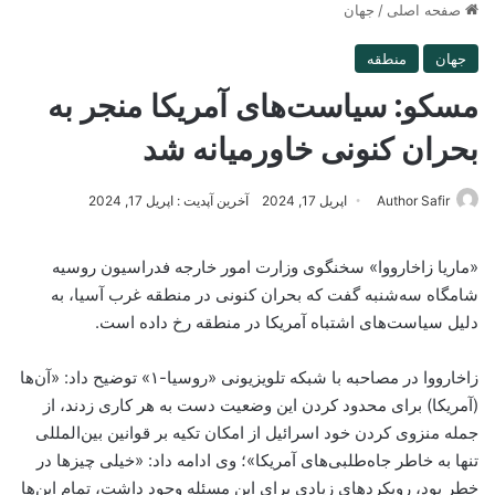
صفحه اصلی
/
جهان
جهان
منطقه
مسکو: سیاست‌های آمریکا منجر به
بحران کنونی خاورمیانه شد
Author Safir
اپریل 17, 2024
آخرین آپدیت : اپریل 17, 2024
«ماریا زاخارووا» سخنگوی وزارت امور خارجه فدراسیون روسیه
شامگاه سه‌شنبه گفت که بحران کنونی در منطقه غرب آسیا، به
دلیل سیاست‌های اشتباه آمریکا در منطقه رخ داده است.
زاخارووا در مصاحبه با شبکه تلویزیونی «روسیا-۱» توضیح داد: «آن‌ها
(آمریکا) برای محدود کردن این وضعیت دست به هر کاری زدند، از
جمله منزوی کردن خود اسرائیل از امکان تکیه بر قوانین بین‌المللی
تنها به خاطر جاه‌طلبی‌های آمریکا»؛ وی ادامه داد: «خیلی چیزها در
خطر بود، رویکردهای زیادی برای این مسئله وجود داشت، تمام این‌ها