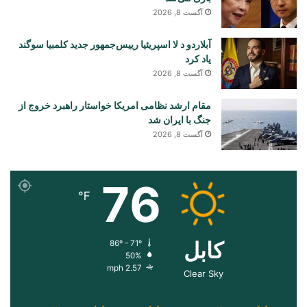
آگست 8, 2026
آبلاردو د لا اسپریئیا رییس‌جمهور جدید کلمبیا سوگند
یاد کرد
آگست 8, 2026
مقام ارشد نظامی امریکا خواستار راهبرد خروج از
جنگ با ایران شد
آگست 8, 2026
76
℉
کابل
86º - 71º
50%
2.57 mph
Clear Sky