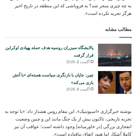
به چه چیزی منجر شد؟ به فروپاشی که این منطقه در تاریخ اخیر
هرگز تجربه نکرده است».
مطالب مشابه
پالایشگاه سیزران روسیه هدف حمله پهپادی اوکراین
قرار گرفت
آگست 8, 2026
چین: جاپان با بازنگری سیاست هسته‌ای «با آتش
بازی می‌کند»
آگست 8, 2026
نوشته خبرگزاری «اسپوتنیک»، این مقام روس هشدار داد: «با توجه به
تجربه تاریخی، تاکنون بیش از یک جنگ مانند این و چنین وضعیت
انفجاری بزرگی [در خاورمیانه] وجود داشته است؛ عواقب آن نیز
کاملا آشکار اما هنوز اتفاق نیافتاده است».