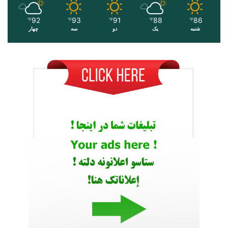
92
93
91
88
86
℉
℉
℉
℉
℉
شنبه
یک
دو
سه
چهار