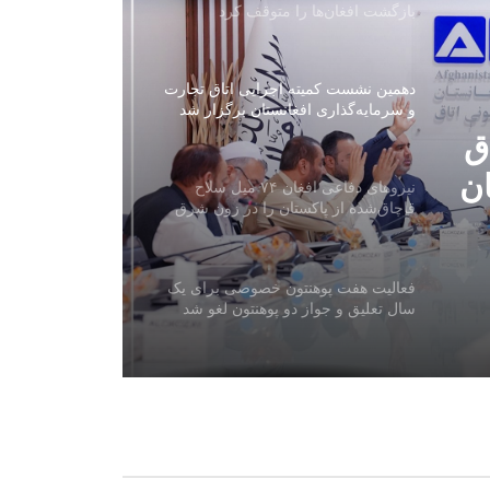
بازگشت افغان‌ها را متوقف کرد
دهمین نشست کمیته اجرایی اتاق تجارت
و سرمایه‌گذاری افغانستان برگزار شد
ق
ان
نیروهای دفاعی افغان ۷۴ میل سلاح
قاچاق‌شده از پاکستان را در زون شرق
کشف و ضبط کردند
فعالیت هفت پوهنتون خصوصی برای یک
سال تعلیق و جواز دو پوهنتون لغو شد
وزارت عدلیه: معامله املاک در
شهرک‌های استردادشده امارتی ممنوع
است
افغانستان و ازبکستان بر گسترش