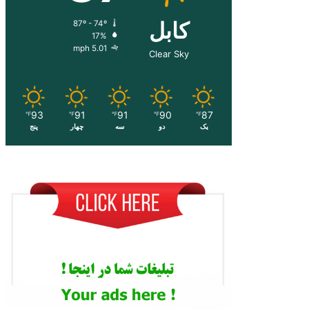
کابل
87º - 74º
17%
5.01 mph
Clear Sky
93
91
91
90
87
℉
℉
℉
℉
℉
یک
دو
سه
چهار
پنج