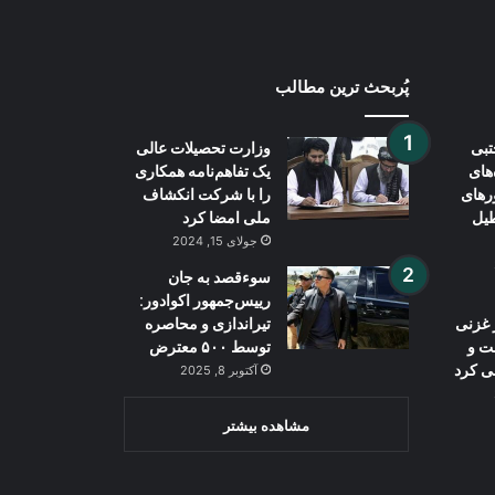
پُربحث ترین مطالب
تبی
وزارت تحصیلات عالی
‌های
یک تفاهم‌نامه همکاری
رهای
را با شرکت انکشاف
طیل
ملی امضا کرد
جولای 15, 2024
سوءقصد به جان
رییس‌جمهور اکوادور:
 غزنی
تیراندازی و محاصره
ت و
توسط ۵۰۰ معترض
ی کرد
آکتوبر 8, 2025
مشاهده بیشتر