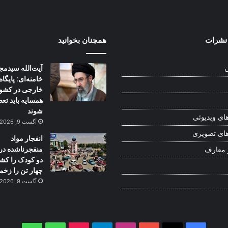
نشرات
همچنان بخوانید
آیت‌الله سیدمج
ن
خامنه‌ای: پایگاه
خارجی در کشو
همسایه باید تع
شوند
ای ویدیوئی
آگست 9, 2026
ای تصویری
انفجار مواد
منفجرناشده در
 معارف
دو کودک را کش
چهار تن را زخم
آگست 9, 2026