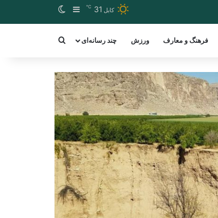
℃
Switch skin
Sidebar
31
کابل
arch for a word
فرهنگ و معارف
ورزش
چند رسانه‌ای