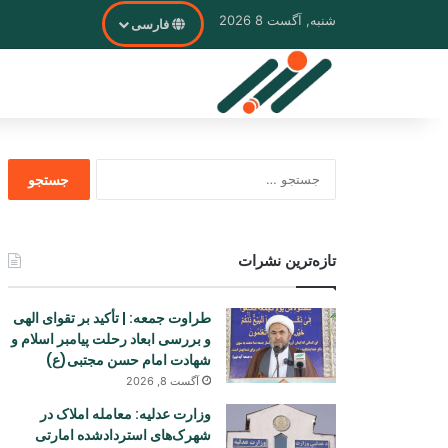
شنبه, آگست 8 2026
فارسی
جستجو
برای
تازه‌ترین نشرات
طراوت جمعه: | تأکید بر تقوای الهی
و بررسی ابعاد رحلت پیامبر اسلام و
شهادت امام حسن مجتبی(ع)
آگست 8, 2026
وزارت عدلیه: معامله املاک در
شهرک‌های استردادشده امارتی