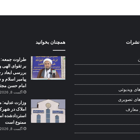
نشرات
همچنان بخوانید
طراوت جمعه: | 
ن
بر تقوای الهی و
بررسی ابعاد ر
پیامبر اسلام و
امام حسن مجت
ای ویدیوئی
آگست 8, 2026
ای تصویری
وزارت عدلیه: م
املاک در شهرک
 معارف
استردادشده ام
ممنوع است
آگست 8, 2026