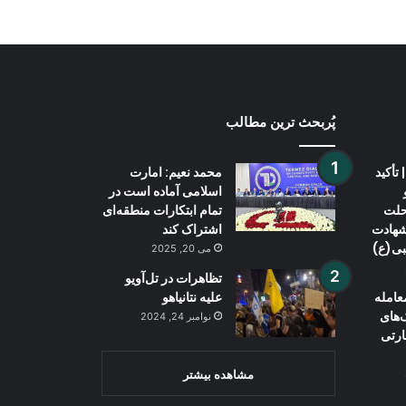
پُربحث ترین مطالب
تأکید
محمد نعیم: امارت
اسلامی آماده است در
حلت
تمام ابتکارات منطقه‌ای
 شهادت
اشتراک کند
بی(ع)
می 20, 2025
تظاهرات در تل‌آویو
عامله
علیه نتانیاهو
‌های
نوامبر 24, 2024
ارتی
مشاهده بیشتر