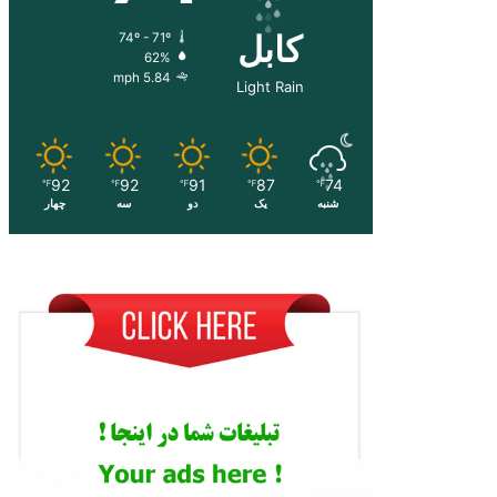
کابل
74º - 71º
62%
5.84 mph
Light Rain
92
92
91
87
74
℉
℉
℉
℉
℉
شنبه
یک
دو
سه
چهار