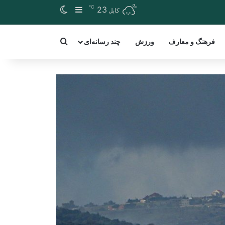
℃
Switch skin
Sidebar
23
کابل
arch for a word
فرهنگ و معارف
ورزش
چند رسانه‌ای