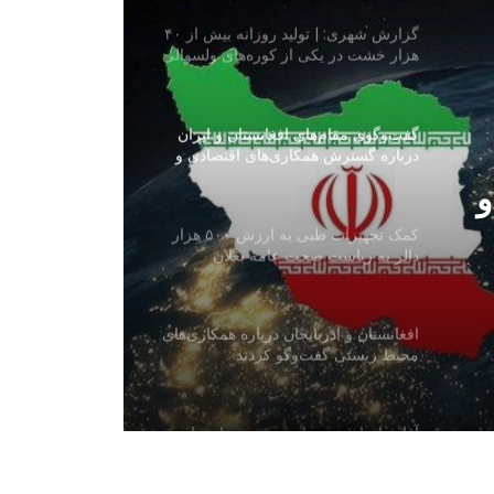
گفت‌وگوی مقام‌های افغانستان و ایران
درباره گسترش همکاری‌های اقتصادی و
تجارتی
کمک تجهیزات طبی به ارزش ۵۰۰ هزار
دالر به ریاست صحت عامه بغلان
طبی به ارزش ۵۰۰
افغانستان و آذربایجان درباره همکاری‌های
محیط زیستی گفت‌وگو کردند
آغاز واردات تجهیزات برقی معیاری از
و
چین به افغانستان
وزارت آب و انرژی از احتمال وقوع
سیلاب‌های آنی در شماری از ولایت‌ها
هشدار داد