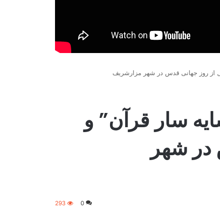
یل از روز جهانی قدس در شهر مزارشریف
یه سار قرآن” و
 در شهر
293
0