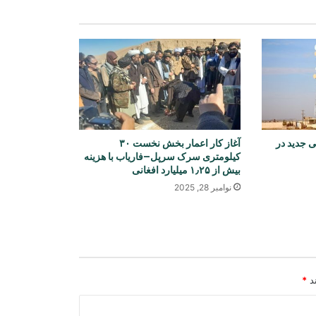
چین خواستار حمایت جهانی از احیای
اقتصاد افغانستان شد
کشف و ضبط مقدار زیادی اسعار خارجی
در بندر حیرتان
خابراتی جدید در
دو کشته و چهار زخمی در چهار رویداد
کیلومتری سرک سرپل–فاریاب با هزینه
ترافیکی در لوگر
بیش از ۱٫۲۵ میلیارد افغانی
نوامبر 28, 2025
آزادی ۳۲۵ مهاجر افغان از زندان‌های
پاکستان و بازگشت آنان به کشور
گزارش شهری: | تولید روزانه بیش از ۴۰
ند
*
هزار خشت در یکی از کوره‌های ولسوالی
فیروز نخچیر سمنگان