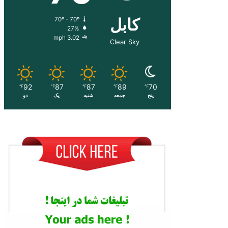
کابل
70º - 70º
27%
3.02 mph
Clear Sky
92
87
87
89
70
℉
℉
℉
℉
℉
پنج
جمعه
شنبه
یک
دو