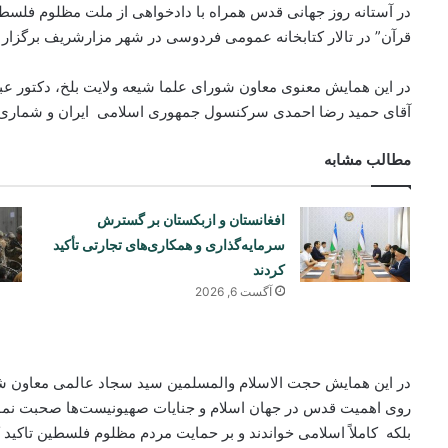
در آستانه روز جهانی قدس همراه با دادخواهی از ملت مظلوم فلسطی
قرآن” در تالار کتابخانه عمومی فردوسی در شهر مزارشریف برگزار گ
در این همایش معنوی معاون شورای علما شیعه ولایت بلخ، دکتور عبد
آقای حمید رضا احمدی سرکنسول جمهوری اسلامی ایران و شماری ا
مطالب مشابه
افغانستان و ازبکستان بر گسترش
سرمایه‌گذاری و همکاری‌های تجارتی تأکید
کردند
آگست 6, 2026
در این همایش حجت الاسلام والمسلمین سید سجاد عالمی معاون شور
روی اهمیت قدس در جهان اسلام و جنایات صهیونیست‌ها صحبت نم
بلکه کاملاً اسلامی خواندند و بر حمایت مردم مظلوم فلسطین تاکید ک