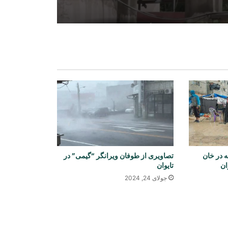
روسیه از سرنگونی ۲۰۰ پهپاد اوکراینی
در یک روز خبر داد
نشست چهارجانبه عربستان، پاکستان،
مصر و ترکیه بر کاهش تنش‌های
منطقه‌ای تأکید کرد
حملات هوایی رژیم صهیونیستی به جنوب
لبنان
ش از ۱۰۰ خیمه در خان
تصاویری از طوفان ویرانگر “گیمی” در
وقوع دو انفجار در نزدیکی یک نفتکش در
ان
تایوان
تنگه هرمز
جولای 24, 2024
چین در واکنش به تحریم‌های آمریکا،
شش نهاد این کشور را تحریم کرد