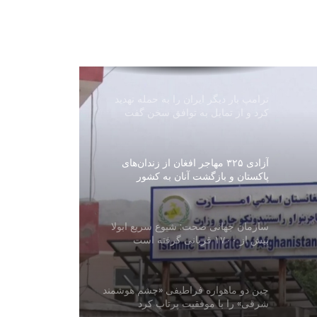
دیدار سرپرست سفارت افغانستان در
ترکمنستان با هیئت اتاق تجارت افغانستان
ترامپ بار دیگر ایران را به حمله تهدید
کرد و از تمایل به توافق سخن گفت
آزادی ۳۲۵ مهاجر افغان از زندان‌های
پاکستان و بازگشت آنان به کشور
سازمان جهانی صحت: شیوع سریع ابولا
بیش از ۱۷۰۰ قربانی گرفته است
چین دو ماهواره فراطیفی «چشم هوشمند
شرقی» را با موفقیت پرتاب کرد