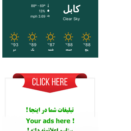
کابل
88º - 69º
13%
3.69 mph
Clear Sky
93
89
87
88
88
℉
℉
℉
℉
℉
پنج
جمعه
شنبه
یک
دو