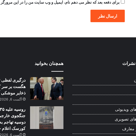
برای دفعه بعد که نظر می دهم نام، ایمیل و وب سایت من را در این مرورگر ذ
نشرات
همچنان بخوانید
درگیری لفظی ت
ن
هگست بر سر 
ذخایر موشکی آ
آگست 6, 2026
روسیه علیه ۳۵
ای ویدیوئی
جنگجوی خارجی
ای تصویری
دوسیه تهاجم به
کورسک اعلام ج
 معارف
آگست 6, 2026