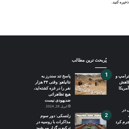
خیره کنید.
روسیه از سرنگونی ۲۰۰ پهپاد اوکراینی
در یک روز خبر داد
پُربحث ترین مطالب
رامپ و
پاسخ تند سندرز به
کاهش
نتانیاهو: وقتی ۳۴ هزار
مریکا
نفر را در غزه کشته‌اید،
هیچ تظاهراتی
ضدیهودی نیست
اپریل 26, 2024
 در
زلنسکی: دور سوم
رم کرد
مذاکرات با روسیه در
ترکیه برگزار می‌شود