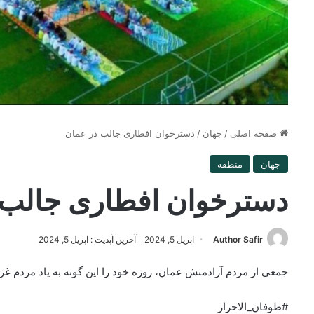
صفحه اصلی
/
جهان
/
دسترخوان افطاری جالب در عمان
جهان
منطقه
دسترخوان افطاری جالب 
Author Safir
اپریل 5, 2024
آخرین آپدیت : اپریل 5, 2024
جمعی از مردم آزادمنش عمان، روزه خود را این گونه به یاد مردم غزه
#طوفان_الاحرار